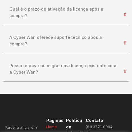
Qual é o prazo de ativação da licença após a
compra?
A Cyber Wan oferece suporte técnico após a
compra?
Posso renovar ou migrar uma licença existente com
a Cyber Wan?
Páginas
Política
Contato
de
Home
(81) 3771-0084
Parceira oficial em