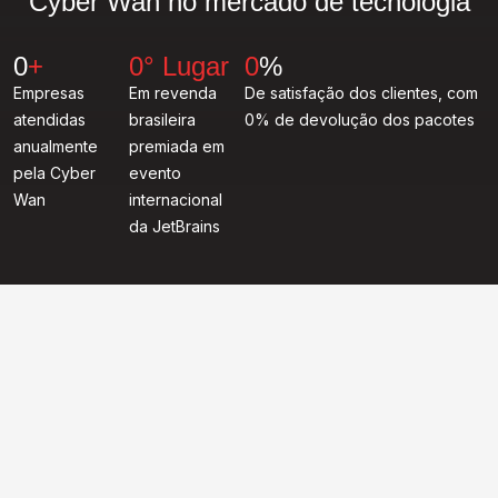
Cyber Wan no mercado de tecnologia
0
+
0
° Lugar
0
%
Empresas
Em revenda
De satisfação dos clientes, com
atendidas
brasileira
0% de devolução dos pacotes
anualmente
premiada em
pela Cyber
evento
Wan
internacional
da JetBrains