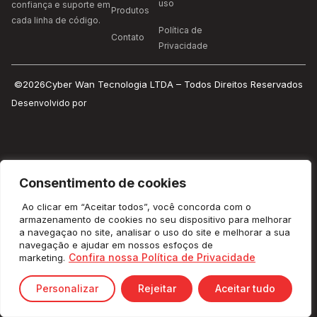
uso
confiança e suporte em
Produtos
cada linha de código.
Política de
Contato
Privacidade
©2026Cyber Wan Tecnologia LTDA – Todos Direitos Reservados
Desenvolvido por
Consentimento de cookies
Ao clicar em “Aceitar todos”, você concorda com o
armazenamento de cookies no seu dispositivo para melhorar
a navegaçao no site, analisar o uso do site e melhorar a sua
navegação e ajudar em nossos esfoços de
Confira nossa Política de Privacidade
marketing.
Personalizar
Rejeitar
Aceitar tudo