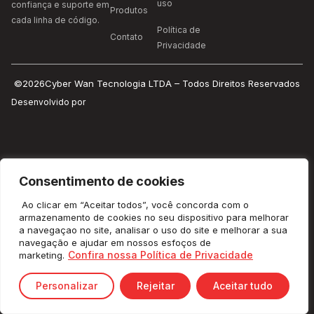
uso
confiança e suporte em
Produtos
cada linha de código.
Política de
Contato
Privacidade
©2026Cyber Wan Tecnologia LTDA – Todos Direitos Reservados
Desenvolvido por
Consentimento de cookies
Ao clicar em “Aceitar todos”, você concorda com o
armazenamento de cookies no seu dispositivo para melhorar
a navegaçao no site, analisar o uso do site e melhorar a sua
navegação e ajudar em nossos esfoços de
Confira nossa Política de Privacidade
marketing.
Personalizar
Rejeitar
Aceitar tudo