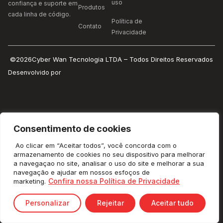
uso
confiança e suporte em
Produtos
cada linha de código.
Política de
Contato
Privacidade
©2026Cyber Wan Tecnologia LTDA – Todos Direitos Reservados
Desenvolvido por
Consentimento de cookies
Ao clicar em “Aceitar todos”, você concorda com o
armazenamento de cookies no seu dispositivo para melhorar
a navegaçao no site, analisar o uso do site e melhorar a sua
navegação e ajudar em nossos esfoços de
Confira nossa Política de Privacidade
marketing.
Personalizar
Rejeitar
Aceitar tudo