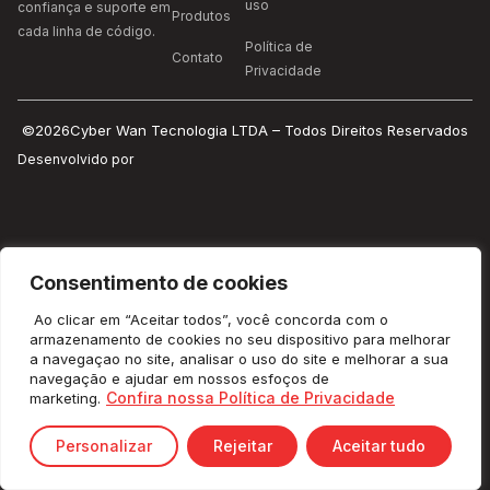
uso
confiança e suporte em
Produtos
cada linha de código.
Política de
Contato
Privacidade
©2026Cyber Wan Tecnologia LTDA – Todos Direitos Reservados
Desenvolvido por
Consentimento de cookies
Ao clicar em “Aceitar todos”, você concorda com o
armazenamento de cookies no seu dispositivo para melhorar
a navegaçao no site, analisar o uso do site e melhorar a sua
navegação e ajudar em nossos esfoços de
Confira nossa Política de Privacidade
marketing.
Personalizar
Rejeitar
Aceitar tudo