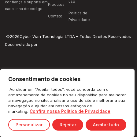
uso
confiança e suporte em
Produtos
cada linha de código.
Política de
Contato
Privacidade
©2026Cyber Wan Tecnologia LTDA – Todos Direitos Reservados
Desenvolvido por
Consentimento de cookies
Ao clicar em “Aceitar todos”, você concorda com o
armazenamento de cookies no seu dispositivo para melhorar
a navegaçao no site, analisar o uso do site e melhorar a sua
navegação e ajudar em nossos esfoços de
Confira nossa Política de Privacidade
marketing.
Personalizar
Rejeitar
Aceitar tudo