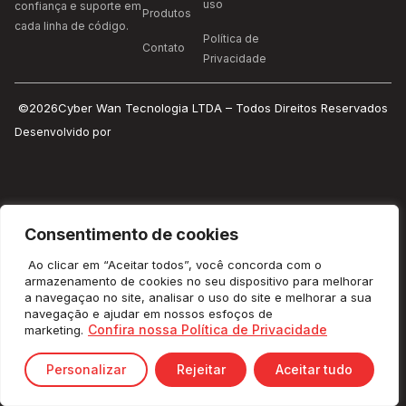
uso
confiança e suporte em
Produtos
cada linha de código.
Política de
Contato
Privacidade
©2026Cyber Wan Tecnologia LTDA – Todos Direitos Reservados
Desenvolvido por
Consentimento de cookies
Ao clicar em “Aceitar todos”, você concorda com o
armazenamento de cookies no seu dispositivo para melhorar
a navegaçao no site, analisar o uso do site e melhorar a sua
navegação e ajudar em nossos esfoços de
Confira nossa Política de Privacidade
marketing.
Personalizar
Rejeitar
Aceitar tudo