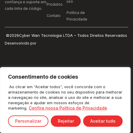
uso
confiança e suporte em
Produtos
cada linha de código.
Política de
Contato
Privacidade
©2026Cyber Wan Tecnologia LTDA – Todos Direitos Reservados
Desenvolvido por
Consentimento de cookies
Ao clicar em “Aceitar todos”, você concorda com o
armazenamento de cookies no seu dispositivo para melhorar
a navegaçao no site, analisar o uso do site e melhorar a sua
navegação e ajudar em nossos esfoços de
Confira nossa Política de Privacidade
marketing.
Personalizar
Rejeitar
Aceitar tudo