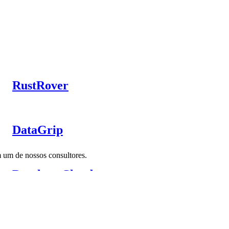
RustRover
DataGrip
m um de nossos consultores.
Datalore Cloud