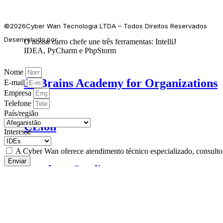
©2026Cyber Wan Tecnologia LTDA – Todos Direitos Reservados
Desenvolvido por
O nosso carro chefe une três ferramentas: IntelliJ
IDEA, PyCharm e PhpStorm
Nome
JetBrains Academy for Organizations
E-mail
Empresa
Telefone
País/região
CLion
Interesse
A Cyber Wan oferece atendimento técnico especializado, consultori
Enviar
Datalore Credit
Transparência