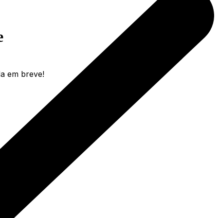
e
da em breve!