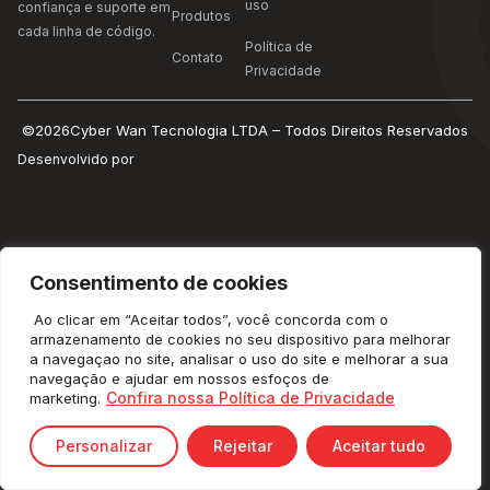
uso
confiança e suporte em
Produtos
cada linha de código.
Política de
Contato
Privacidade
©2026Cyber Wan Tecnologia LTDA – Todos Direitos Reservados
Desenvolvido por
Consentimento de cookies
Ao clicar em “Aceitar todos”, você concorda com o
armazenamento de cookies no seu dispositivo para melhorar
a navegaçao no site, analisar o uso do site e melhorar a sua
navegação e ajudar em nossos esfoços de
Confira nossa Política de Privacidade
marketing.
Personalizar
Rejeitar
Aceitar tudo